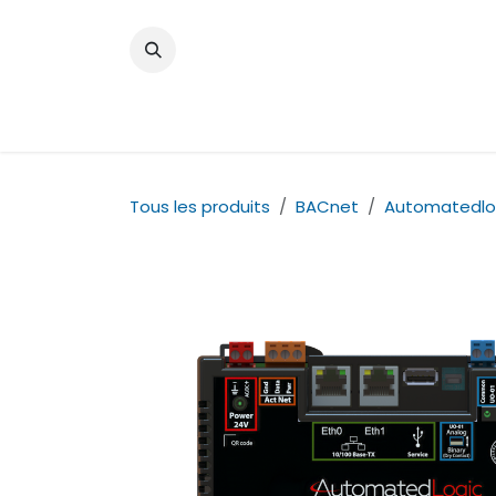
Se rendre au contenu
Accueil
Actualités
Boutique
Catalo
Tous les produits
BACnet
Automatedlo