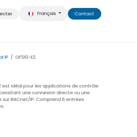
Français
ecter
Contact
énements
Assistance
l IP
OF561-E2
 est idéal pour les applications de contrôle
essitant une connexion directe ou une
de sur BACnet/IP. Comprend 6 entrées
es.