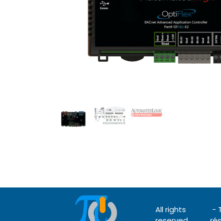
All rights
- 
reserved
ré