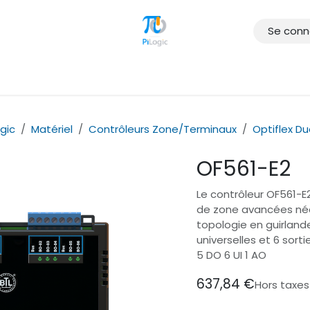
Se conn
gue
Services
Formations
Clients
Téléchargement
Év
gic
Matériel
Contrôleurs Zone/Terminaux
Optiflex Dua
OF561-E2
Le contrôleur OF561-E2
de zone avancées néc
topologie en guirlan
universelles et 6 sorti
5 DO 6 UI 1 AO
637,84
€
Hors taxes