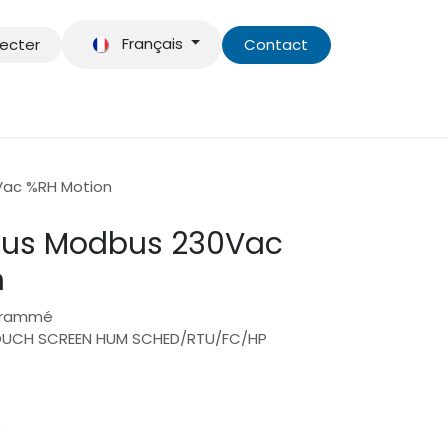
Français
ecter
Contact
énements
Assistance
Vac %RH Motion
lus Modbus 230Vac
n
grammé
OUCH SCREEN HUM SCHED/RTU/FC/HP
s