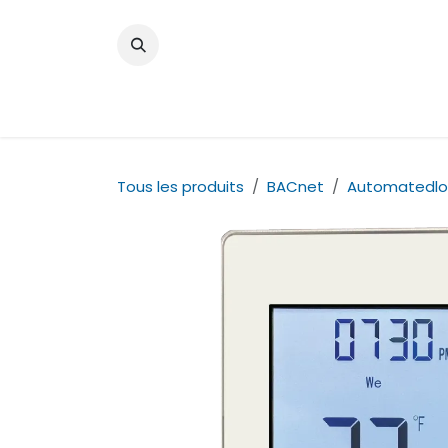
Se rendre au contenu
Accueil
Actualités
Boutique
Catalo
Tous les produits
BACnet
Automatedlo