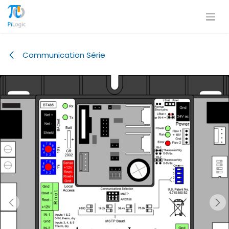
Se rendre au contenu
Communication Série