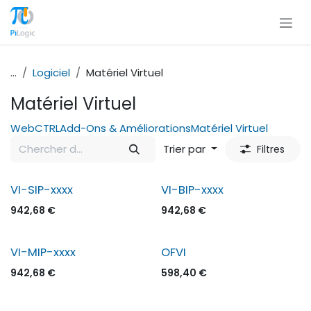
Se rendre au contenu
...
Logiciel
Matériel Virtuel
Matériel Virtuel
WebCTRL
Add-Ons & Améliorations
Matériel Virtuel
Trier par
Filtres
VI-SIP-xxxx
VI-BIP-xxxx
942,68
€
942,68
€
VI-MIP-xxxx
OFVI
942,68
€
598,40
€