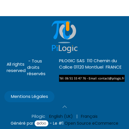
PILOGIC SAS 110 Chemin du
- Tous
All rights
Calice 01120 Montluel FRANCE
droits
reserved
réservés
Mentions Légales
Pilogic
English (UK)
|
Français
Généré par
- Le #1
Open Source eCommerce