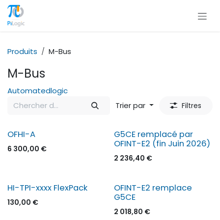
Se rendre au contenu
Produits
M-Bus
M-Bus
Automatedlogic
Trier par
Filtres
OFHI-A
G5CE remplacé par
OFINT-E2 (fin Juin 2026)
6 300,00
€
2 236,40
€
HI-TPI-xxxx FlexPack
OFINT-E2 remplace
G5CE
130,00
€
2 018,80
€