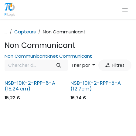
Se rendre au contenu
...
Capteurs
Non Communicant
Non Communicant
Non Communicant
Rnet Communicant
Trier par
Filtres
NSB-10K-2-RPP-6-A
NSB-10K-2-RPP-5-A
(15,24 cm)
(12.7cm)
15,22
€
16,74
€