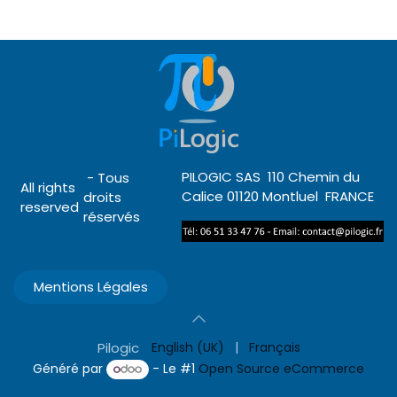
PILOGIC SAS 110 Chemin du
- Tous
All rights
Calice 01120 Montluel FRANCE
droits
reserved
réservés
Mentions Légales
Pilogic
English (UK)
|
Français
Généré par
- Le #1
Open Source eCommerce